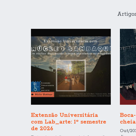
Artigo
Extensão Universitária
Boca-
com Lab_arte: 1º semestre
cheia
de 2026
Out/20