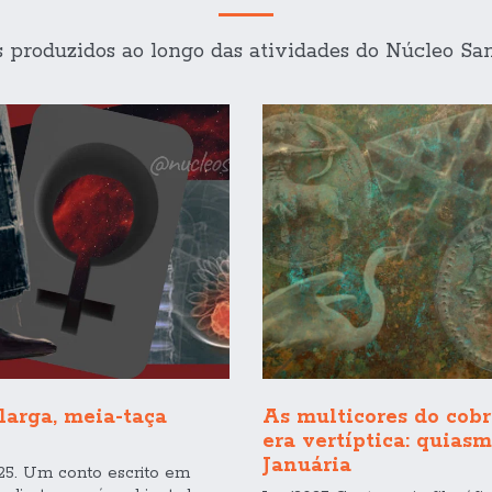
s produzidos ao longo das atividades do Núcleo Sa
larga, meia-taça
As multicores do cobr
era vertíptica: quias
Januária
25. Um conto escrito em