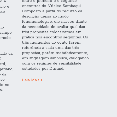
entre o primeiro e o segundo
co e
encontros do Núcleo Sambaqui.
ício e
Composto a partir do recurso da
eio
descrição densa ao modo
fenomenológico, ele nasceu diante
da necessidade de avaliar qual das
mo
três propostas colocaríamos em
o campo
prática nos encontros seguintes. Os
o modo
três momentos do conto fazem
referência a cada uma das três
propostas, porém metaforicamente,
tido da
em linguagem simbólica, dialogando
,
com os regimes de sensibilidade
ard,
estudados por Durand.
geriano,
o da
sso,
Leia Mais
io no
a-