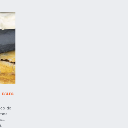
a num
ico do
amos
isa
a