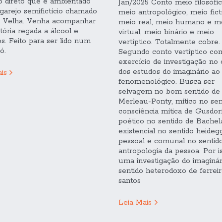
o direto que é ambientado
Jan/2025 Conto meio filosófi
arejo semifictício chamado
meio antropológico, meio fict
a Velha. Venha acompanhar
meio real, meio humano e m
stória regada a álcool e
virtual, meio binário e meio
os. Feito para ser lido num
vertíptico. Totalmente cobre.
ó.
Segundo conto vertíptico co
exercício de investigação n
dos estudos do imaginário a
is
fenomenológico. Busca ser
selvagem no bom sentido de
Merleau-Ponty, mítico no sen
consciência mítica de Gusdorf
poético no sentido de Bachel
existencial no sentido heideg
pessoal e comunal no sentid
antropologia da pessoa. Por i
uma investigação do imaginár
sentido heterodoxo de ferreir
santos
Leia Mais