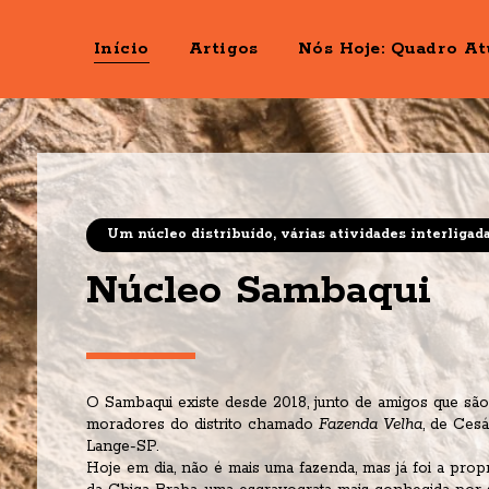
Início
Artigos
Nós Hoje: Quadro At
Um núcleo distribuído, várias atividades interligad
Núcleo Sambaqui
O Sambaqui existe desde 2018, junto de amigos que são 
moradores do distrito chamado
 Fazenda Velha
, de Cesár
Lange-SP.
Hoje em dia, não é mais uma fazenda, mas já foi a propr