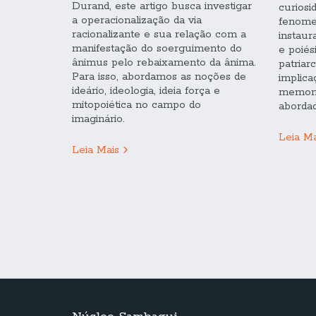
Durand, este artigo busca investigar
curiosi
a operacionalização da via
fenome
racionalizante e sua relação com a
instaur
manifestação do soerguimento do
e poiési
ânimus pelo rebaixamento da ânima.
patriar
Para isso, abordamos as noções de
implica
ideário, ideologia, ideia força e
memori
mitopoiética no campo do
abordad
imaginário.
Leia Ma
Leia Mais