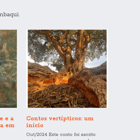
mbaqui.
e e a
Contos vertípticos: um
ma em
início
Out/2024 Este conto foi escrito