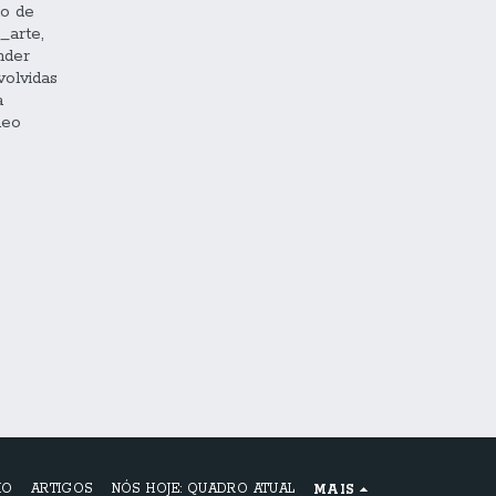
ho de
_arte,
nder
olvidas
a
leo
IO
ARTIGOS
NÓS HOJE: QUADRO ATUAL
MAIS