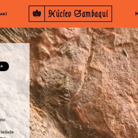
Núcleo Sambaqui
ual
M
as
io 
iedade 