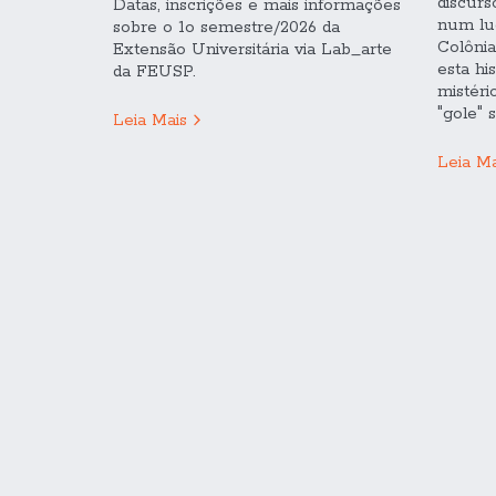
discurs
Datas, inscrições e mais informações
num lug
sobre o 1o semestre/2026 da
Colôni
Extensão Universitária via Lab_arte
esta hi
da FEUSP.
mistéri
"gole" s
Leia Mais
Leia Ma