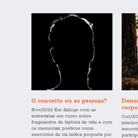
O conceito ou as pessoas?
Densa
corpo
Nov/2024 Em diálogo com as
entrevistas em curso sobre
Out/20
fragmentos de história de vida e com
interlo
os memoriais poéticos como
encontr
exercícios da via mítica proposta por
partici