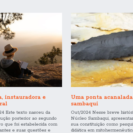
, instauradora e
Uma ponta acanalad
ral
sambaqui
24 Este texto nasceu da
Out/2024 Nesse breve histór
cução posterior ao segundo
Núcleo Sambaqui, apresent
o que foi estabelecida com
sua constituição como pesqu
pantes e suas questões e
didática em mitohermenêutic