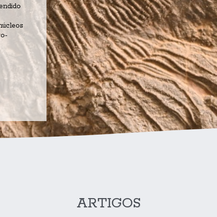
endido 
núcleos 
ro-
ARTIGOS