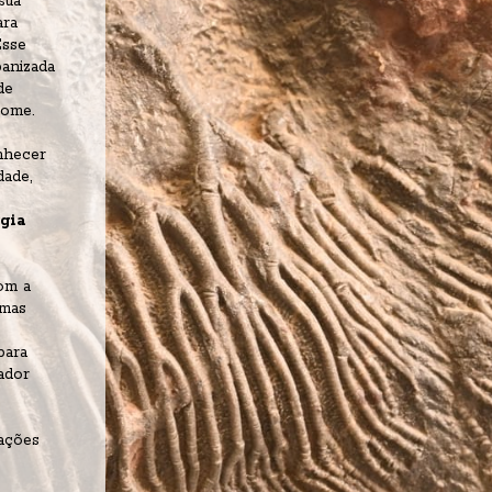
ua 
ra 
sse 
anizada 
e 
nome.
nhecer 
ade, 
ia 
m a 
mas 
ara 
dor 
ações 