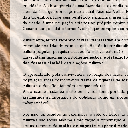
da Chica Braba, uma escravocrata mais conhecida por s
crueldade. A abrangência da sua fazenda se extendia pa
além da área que corresponde à atual Fazenda Velha. E
distrito, embora hoje seja periférico à principal área urb
da cidade, é uma ocupação anterior ao próprio centro d
Cesário Lange - daí o termo "velha" que compõe seu 
Atualmente, temos recebido visitas interessadas em co
como viemos lidando com as questões de interculturalid
cultura popular, pesquisa didático-formativa, extensão 
universitária, imaginário, mitohermenêutica, 
epistemolog
das formas simbólicas
 e ações culturais.
O aprendizado pela convivência, ao longo dos anos, co
população local, colocou-nos diante de riquezas de for
culturais e desafios também enriquecedores.
A constante mudança, muito bem-vinda, tem apontado p
assumirmos a importância do cotidiano como um nortea
indispensável. 
Por isso, os estudos, as extensões, o selo de livros, as 
culturais são todas elas pela dedicação à construção e 
aprimoramento da 
malha de suporte e aprendizado 