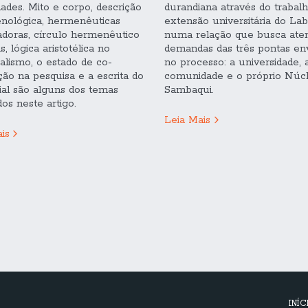
dades. Mito e corpo, descrição
durandiana através do trabal
nológica, hermenêuticas
extensão universitária do Lab
adoras, círculo hermenêutico
numa relação que busca ate
s, lógica aristotélica no
demandas das três pontas env
calismo, o estado de co-
no processo: a universidade, 
ção na pesquisa e a escrita do
comunidade e o próprio Núc
al são alguns dos temas
Sambaqui.
os neste artigo.
Leia Mais
is
INÍC